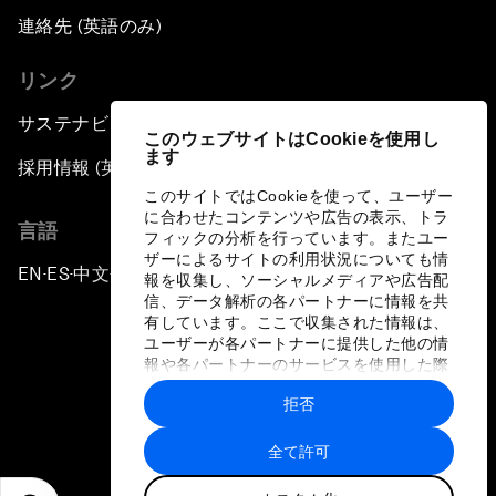
連絡先 (英語のみ)
リンク
サステナビリティへの取り組み
このウェブサイトはCookieを使用し
ます
採用情報 (英語のみ)
このサイトではCookieを使って、ユーザー
に合わせたコンテンツや広告の表示、トラ
言語
フィックの分析を行っています。またユー
ザーによるサイトの利用状況についても情
EN
ES
中文
日本語
▪
▪
▪
報を収集し、ソーシャルメディアや広告配
信、データ解析の各パートナーに情報を共
有しています。ここで収集された情報は、
ユーザーが各パートナーに提供した他の情
報や各パートナーのサービスを使用した際
に収集された情報と組み合わされ、各パー
拒否
トナーによって使用されることがありま
プライバシーポリシーと利用規約
す。
全て許可
サイトマップ