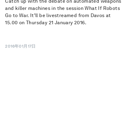
Catch up with the debate on automated weapons
and killer machines in the session What If Robots
Go to War. It'll be livestreamed from Davos at
15.00 on Thursday 21 January 2016.
2016年01月17日