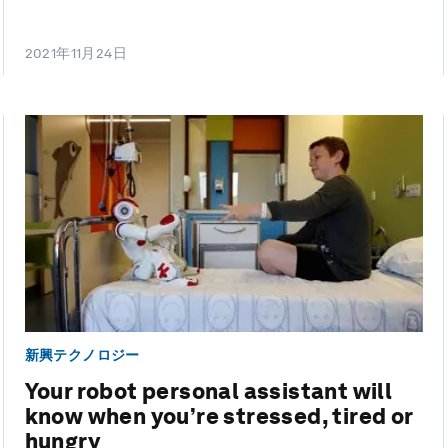
2021年11月24日
新興テクノロジー
Your robot personal assistant will
know when you’re stressed, tired or
hungry