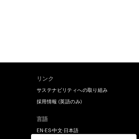
リンク
サステナビリティへの取り組み
採用情報 (英語のみ)
て
言語
EN
ES
中文
日本語
▪
▪
▪