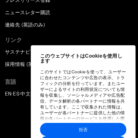
プレスリリース登録
ニュースレター購読
連絡先 (英語のみ)
リンク
サステナビリティへの取り組み
このウェブサイトはCookieを使用し
ます
採用情報 (英語のみ)
このサイトではCookieを使って、ユーザー
に合わせたコンテンツや広告の表示、トラ
言語
フィックの分析を行っています。またユー
ザーによるサイトの利用状況についても情
EN
ES
中文
日本語
▪
▪
▪
報を収集し、ソーシャルメディアや広告配
信、データ解析の各パートナーに情報を共
有しています。ここで収集された情報は、
ユーザーが各パートナーに提供した他の情
報や各パートナーのサービスを使用した際
に収集された情報と組み合わされ、各パー
拒否
トナーによって使用されることがありま
プライバシーポリシーと利用規約
す。