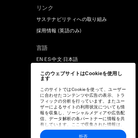
リンク
サステナビリティへの取り組み
採用情報 (英語のみ)
て
言語
EN
ES
中文
日本語
▪
▪
▪
このウェブサイトはCookieを使用し
ます
このサイトではCookieを使って、ユーザー
に合わせたコンテンツや広告の表示、トラ
フィックの分析を行っています。またユー
ザーによるサイトの利用状況についても情
報を収集し、ソーシャルメディアや広告配
信、データ解析の各パートナーに情報を共
有しています。ここで収集された情報は、
ユーザーが各パートナーに提供した他の情
報や各パートナーのサービスを使用した際
拒否