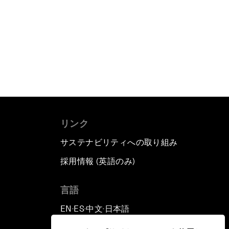
リンク
サステナビリティへの取り組み
採用情報 (英語のみ)
て
言語
EN
ES
中文
日本語
▪
▪
▪