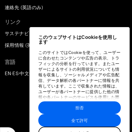
連絡先 (英語のみ)
リンク
サステナビリティへの取り組み
このウェブサイトはCookieを使用し
ます
採用情報 (英語のみ)
このサイトではCookieを使って、ユーザー
に合わせたコンテンツや広告の表示、トラ
言語
フィックの分析を行っています。またユー
ザーによるサイトの利用状況についても情
EN
ES
中文
日本語
▪
▪
▪
報を収集し、ソーシャルメディアや広告配
信、データ解析の各パートナーに情報を共
有しています。ここで収集された情報は、
ユーザーが各パートナーに提供した他の情
報や各パートナーのサービスを使用した際
に収集された情報と組み合わされ、各パー
拒否
トナーによって使用されることがありま
プライバシーポリシーと利用規約
す。
全て許可
サイトマップ