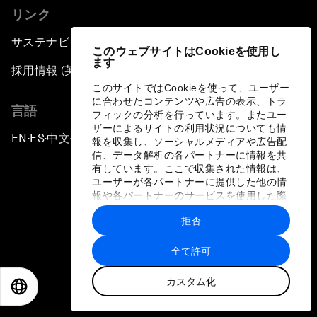
リンク
サステナビリティへの取り組み
このウェブサイトはCookieを使用し
ます
採用情報 (英語のみ)
このサイトではCookieを使って、ユーザー
に合わせたコンテンツや広告の表示、トラ
言語
フィックの分析を行っています。またユー
ザーによるサイトの利用状況についても情
EN
ES
中文
日本語
▪
▪
▪
報を収集し、ソーシャルメディアや広告配
信、データ解析の各パートナーに情報を共
有しています。ここで収集された情報は、
ユーザーが各パートナーに提供した他の情
報や各パートナーのサービスを使用した際
に収集された情報と組み合わされ、各パー
拒否
トナーによって使用されることがありま
プライバシーポリシーと利用規約
す。
全て許可
サイトマップ
カスタム化
©
2026
世界経済フォーラム
EN
ES
中文
日本語