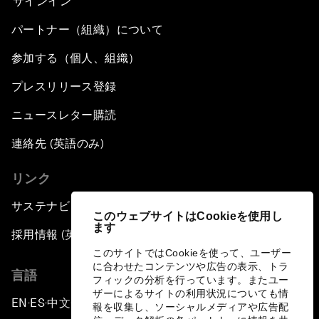
サインイン
パートナー（組織）について
参加する（個人、組織）
プレスリリース登録
ニュースレター購読
連絡先 (英語のみ)
リンク
サステナビリティへの取り組み
このウェブサイトはCookieを使用し
ます
採用情報 (英語のみ)
このサイトではCookieを使って、ユーザー
に合わせたコンテンツや広告の表示、トラ
言語
フィックの分析を行っています。またユー
ザーによるサイトの利用状況についても情
EN
ES
中文
日本語
▪
▪
▪
報を収集し、ソーシャルメディアや広告配