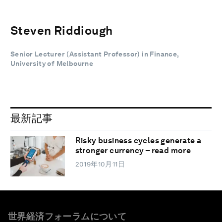
Steven Riddiough
Senior Lecturer (Assistant Professor) in Finance,
University of Melbourne
最新記事
Risky business cycles generate a
stronger currency – read more
2019年10月11日
世界経済フォーラムについて