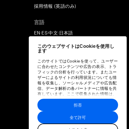
採用情報 (英語のみ)
て
言語
EN
ES
中文
日本語
▪
▪
▪
このウェブサイトはCookieを使用し
ます
このサイトではCookieを使って、ユーザー
に合わせたコンテンツや広告の表示、トラ
フィックの分析を行っています。またユー
ザーによるサイトの利用状況についても情
報を収集し、ソーシャルメディアや広告配
信、データ解析の各パートナーに情報を共
有しています。ここで収集された情報は、
ユーザーが各パートナーに提供した他の情
報や各パートナーのサービスを使用した際
拒否
に収集された情報と組み合わされ、各パー
トナーによって使用されることがありま
全て許可
す。