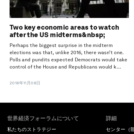
Two key economic areas to watch
after the US midterms&nbsp;
Perhaps the biggest surprise in the midterm
elections was that, unlike 2016, there wasn’t one.
Polls and pundits expected Democrats would take
control of the House and Republicans would k...
2018年11月08日
世界経済フォーラムについて
詳細
私たちのストラテジー
センター（