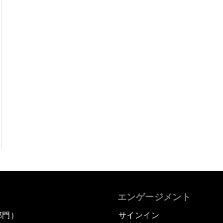
エンゲージメント
部門）
サインイン