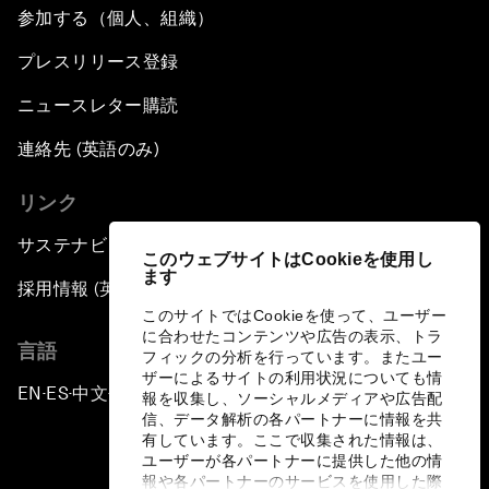
参加する（個人、組織）
プレスリリース登録
ニュースレター購読
連絡先 (英語のみ)
リンク
サステナビリティへの取り組み
このウェブサイトはCookieを使用し
ます
採用情報 (英語のみ)
このサイトではCookieを使って、ユーザー
に合わせたコンテンツや広告の表示、トラ
言語
フィックの分析を行っています。またユー
ザーによるサイトの利用状況についても情
EN
ES
中文
日本語
▪
▪
▪
報を収集し、ソーシャルメディアや広告配
信、データ解析の各パートナーに情報を共
有しています。ここで収集された情報は、
ユーザーが各パートナーに提供した他の情
報や各パートナーのサービスを使用した際