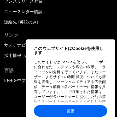
プレスリリース登録
ニュースレター購読
連絡先 (英語のみ)
リンク
サステナビリティへの取り組み
このウェブサイトはCookieを使用し
ます
採用情報 (英語のみ)
このサイトではCookieを使って、ユーザー
に合わせたコンテンツや広告の表示、トラ
言語
フィックの分析を行っています。またユー
ザーによるサイトの利用状況についても情
EN
ES
中文
日本語
▪
▪
▪
報を収集し、ソーシャルメディアや広告配
信、データ解析の各パートナーに情報を共
有しています。ここで収集された情報は、
ユーザーが各パートナーに提供した他の情
報や各パートナーのサービスを使用した際
に収集された情報と組み合わされ、各パー
拒否
トナーによって使用されることがありま
プライバシーポリシーと利用規約
す。