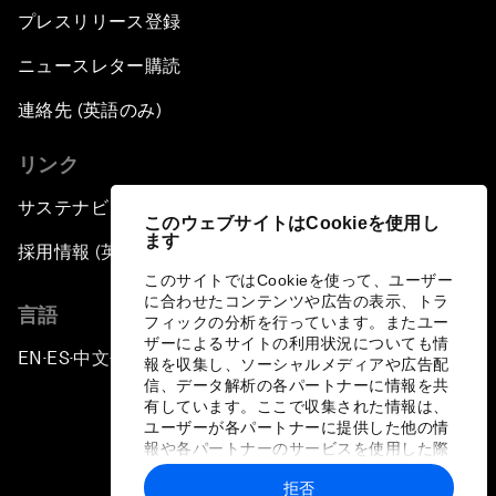
プレスリリース登録
ニュースレター購読
連絡先 (英語のみ)
リンク
サステナビリティへの取り組み
このウェブサイトはCookieを使用し
ます
採用情報 (英語のみ)
このサイトではCookieを使って、ユーザー
に合わせたコンテンツや広告の表示、トラ
言語
フィックの分析を行っています。またユー
ザーによるサイトの利用状況についても情
EN
ES
中文
日本語
▪
▪
▪
報を収集し、ソーシャルメディアや広告配
信、データ解析の各パートナーに情報を共
有しています。ここで収集された情報は、
ユーザーが各パートナーに提供した他の情
報や各パートナーのサービスを使用した際
に収集された情報と組み合わされ、各パー
拒否
トナーによって使用されることがありま