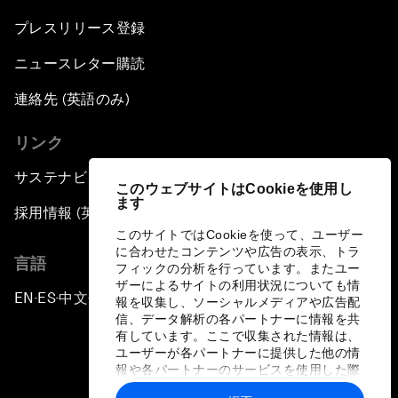
プレスリリース登録
ニュースレター購読
連絡先 (英語のみ)
リンク
サステナビリティへの取り組み
このウェブサイトはCookieを使用し
ます
採用情報 (英語のみ)
このサイトではCookieを使って、ユーザー
に合わせたコンテンツや広告の表示、トラ
言語
フィックの分析を行っています。またユー
ザーによるサイトの利用状況についても情
EN
ES
中文
日本語
▪
▪
▪
報を収集し、ソーシャルメディアや広告配
信、データ解析の各パートナーに情報を共
有しています。ここで収集された情報は、
ユーザーが各パートナーに提供した他の情
報や各パートナーのサービスを使用した際
に収集された情報と組み合わされ、各パー