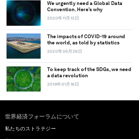
We urgently need a Global Data
Convention. Here’s why
2020年11月13日
The impacts of COVID-19 around
the world, as told by statistics
2020年05月26日
To keep track of the SDGs, we need
a data revolution
2019年01月16日
世界経済フォーラムについて
私たちのストラテジー