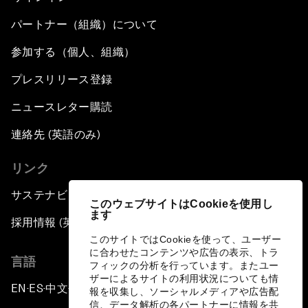
パートナー（組織）について
参加する（個人、組織）
プレスリリース登録
ニュースレター購読
連絡先 (英語のみ)
リンク
サステナビリティへの取り組み
このウェブサイトはCookieを使用し
ます
採用情報 (英語のみ)
このサイトではCookieを使って、ユーザー
に合わせたコンテンツや広告の表示、トラ
言語
フィックの分析を行っています。またユー
ザーによるサイトの利用状況についても情
EN
ES
中文
日本語
▪
▪
▪
報を収集し、ソーシャルメディアや広告配
信、データ解析の各パートナーに情報を共