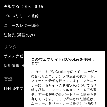
参加する（個人、組織）
プレスリリース登録
ニュースレター購読
連絡先 (英語のみ)
リンク
サステナビリティへの取り組み
このウェブサイトはCookieを使用し
ます
採用情報 (英語のみ)
このサイトではCookieを使って、ユーザー
に合わせたコンテンツや広告の表示、トラ
言語
フィックの分析を行っています。またユー
ザーによるサイトの利用状況についても情
EN
ES
中文
日本語
▪
▪
▪
報を収集し、ソーシャルメディアや広告配
信、データ解析の各パートナーに情報を共
有しています。ここで収集された情報は、
ユーザーが各パートナーに提供した他の情