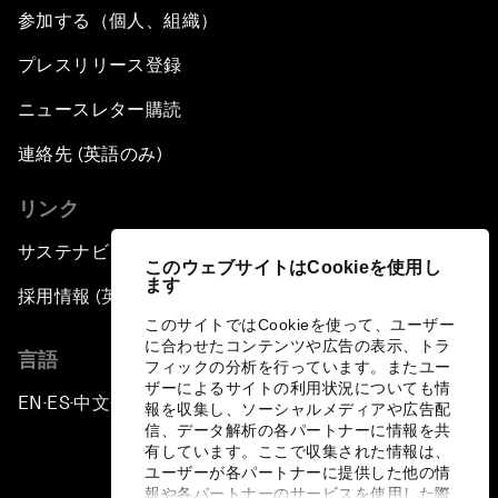
参加する（個人、組織）
プレスリリース登録
ニュースレター購読
連絡先 (英語のみ)
リンク
サステナビリティへの取り組み
このウェブサイトはCookieを使用し
ます
採用情報 (英語のみ)
このサイトではCookieを使って、ユーザー
に合わせたコンテンツや広告の表示、トラ
言語
フィックの分析を行っています。またユー
ザーによるサイトの利用状況についても情
EN
ES
中文
日本語
▪
▪
▪
報を収集し、ソーシャルメディアや広告配
信、データ解析の各パートナーに情報を共
有しています。ここで収集された情報は、
ユーザーが各パートナーに提供した他の情
報や各パートナーのサービスを使用した際