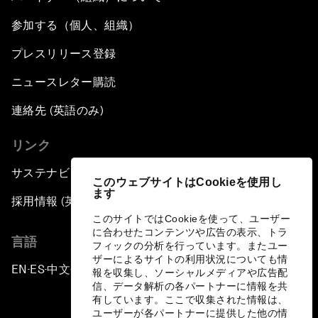
参加する（個人、組織）
プレスリリース登録
ニュースレター購読
連絡先 (英語のみ)
リンク
サステナビリティへの取り組み
このウェブサイトはCookieを使用し
ます
採用情報 (英語のみ)
このサイトではCookieを使って、ユーザー
に合わせたコンテンツや広告の表示、トラ
言語
フィックの分析を行っています。またユー
ザーによるサイトの利用状況についても情
EN
ES
中文
日本語
▪
▪
▪
報を収集し、ソーシャルメディアや広告配
信、データ解析の各パートナーに情報を共
有しています。ここで収集された情報は、
ユーザーが各パートナーに提供した他の情