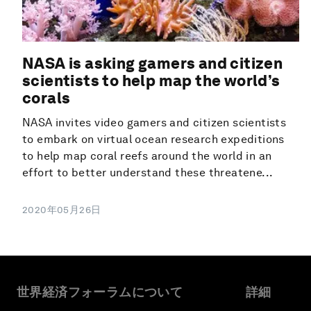
NASA is asking gamers and citizen
scientists to help map the world’s
corals
NASA invites video gamers and citizen scientists
to embark on virtual ocean research expeditions
to help map coral reefs around the world in an
effort to better understand these threatene...
2020年05月26日
世界経済フォーラムについて
詳細