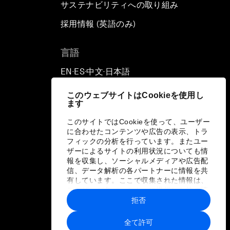
サステナビリティへの取り組み
採用情報 (英語のみ)
て
言語
EN
ES
中文
日本語
▪
▪
▪
このウェブサイトはCookieを使用し
ます
このサイトではCookieを使って、ユーザー
に合わせたコンテンツや広告の表示、トラ
フィックの分析を行っています。またユー
ザーによるサイトの利用状況についても情
報を収集し、ソーシャルメディアや広告配
信、データ解析の各パートナーに情報を共
有しています。ここで収集された情報は、
ユーザーが各パートナーに提供した他の情
報や各パートナーのサービスを使用した際
拒否
に収集された情報と組み合わされ、各パー
トナーによって使用されることがありま
全て許可
す。