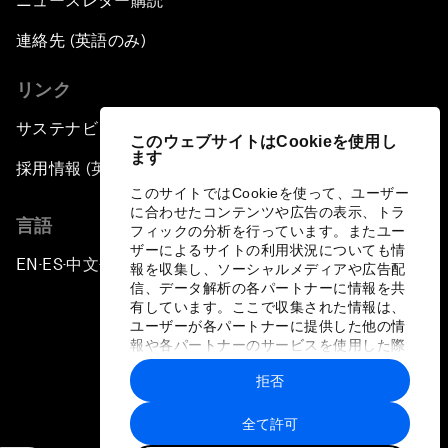
ニュースレター購読
連絡先 (英語のみ)
リンク
サステナビリティへの取り組み
このウェブサイトはCookieを使用し
ます
採用情報 (英語のみ)
このサイトではCookieを使って、ユーザー
に合わせたコンテンツや広告の表示、トラ
言語
フィックの分析を行っています。またユー
ザーによるサイトの利用状況についても情
EN
ES
中文
日本語
▪
▪
▪
報を収集し、ソーシャルメディアや広告配
信、データ解析の各パートナーに情報を共
有しています。ここで収集された情報は、
ユーザーが各パートナーに提供した他の情
報や各パートナーのサービスを使用した際
に収集された情報と組み合わされ、各パー
拒否
トナーによって使用されることがありま
プライバシーポリシーと利用規約
す。
全て許可
サイトマップ