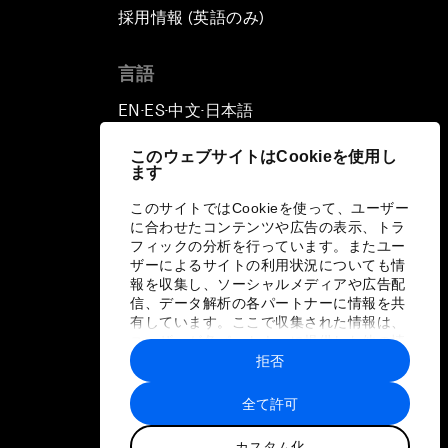
採用情報 (英語のみ)
て
言語
EN
ES
中文
日本語
▪
▪
▪
このウェブサイトはCookieを使用し
ます
このサイトではCookieを使って、ユーザー
に合わせたコンテンツや広告の表示、トラ
フィックの分析を行っています。またユー
ザーによるサイトの利用状況についても情
報を収集し、ソーシャルメディアや広告配
信、データ解析の各パートナーに情報を共
有しています。ここで収集された情報は、
ユーザーが各パートナーに提供した他の情
報や各パートナーのサービスを使用した際
拒否
に収集された情報と組み合わされ、各パー
トナーによって使用されることがありま
全て許可
す。
カスタム化