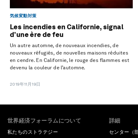
気候変動対策
Les incendies en Californie, signal
d’une ère de feu
Un autre automne, de nouveaux incendies, de
nouveaux réfugiés, de nouvelles maisons réduites
en cendre. En Californie, le rouge des flammes est
devenu la couleur de l’automne.
2019年11月19日
世界経済フォーラムについて
詳細
私たちのストラテジー
センター（