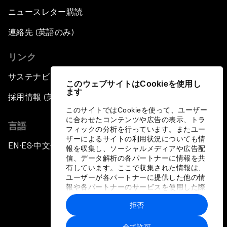
ニュースレター購読
連絡先 (英語のみ)
リンク
サステナビリティへの取り組み
このウェブサイトはCookieを使用し
ます
採用情報 (英語のみ)
このサイトではCookieを使って、ユーザー
に合わせたコンテンツや広告の表示、トラ
言語
フィックの分析を行っています。またユー
ザーによるサイトの利用状況についても情
EN
ES
中文
日本語
▪
▪
▪
報を収集し、ソーシャルメディアや広告配
信、データ解析の各パートナーに情報を共
有しています。ここで収集された情報は、
ユーザーが各パートナーに提供した他の情
報や各パートナーのサービスを使用した際
に収集された情報と組み合わされ、各パー
拒否
トナーによって使用されることがありま
プライバシーポリシーと利用規約
す。
全て許可