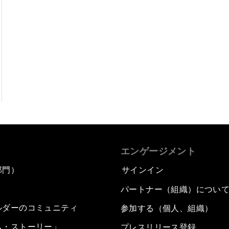
エンゲージメント
部門）
サインイン
パートナー（組織）につい
ルダーのコミュニティ
参加する（個人、組織）
ム・ストーリー」
プレスリリース登録