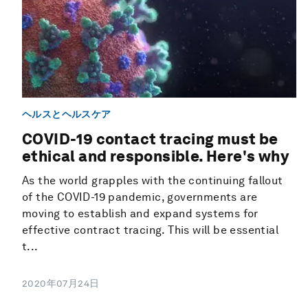
ヘルスとヘルスケア
COVID-19 contact tracing must be
ethical and responsible. Here's why
As the world grapples with the continuing fallout
of the COVID-19 pandemic, governments are
moving to establish and expand systems for
effective contract tracing. This will be essential
t...
2020年07月24日