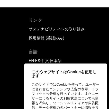
リンク
サステナビリティへの取り組み
採用情報 (英語のみ)
て
言語
EN
ES
中文
日本語
▪
▪
▪
このウェブサイトはCookieを使用し
ます
このサイトではCookieを使って、ユーザー
に合わせたコンテンツや広告の表示、トラ
フィックの分析を行っています。またユー
ザーによるサイトの利用状況についても情
報を収集し、ソーシャルメディアや広告配
信、データ解析の各パートナーに情報を共