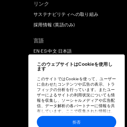
リンク
サステナビリティへの取り組み
採用情報 (英語のみ)
て
言語
EN
ES
中文
日本語
▪
▪
▪
このウェブサイトはCookieを使用し
ます
このサイトではCookieを使って、ユーザー
に合わせたコンテンツや広告の表示、トラ
フィックの分析を行っています。またユー
ザーによるサイトの利用状況についても情
報を収集し、ソーシャルメディアや広告配
信、データ解析の各パートナーに情報を共
有しています。ここで収集された情報は、
ユーザーが各パートナーに提供した他の情
報や各パートナーのサービスを使用した際
拒否