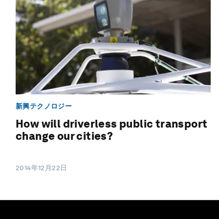
新興テクノロジー
How will driverless public transport
change our cities?
2014年12月22日