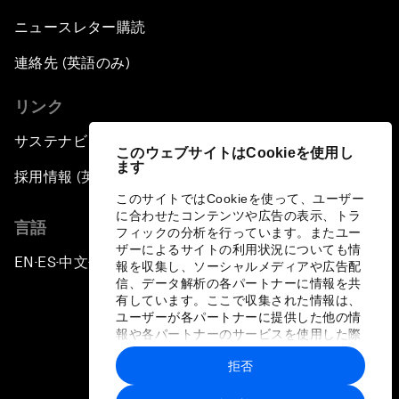
ニュースレター購読
連絡先 (英語のみ)
リンク
サステナビリティへの取り組み
このウェブサイトはCookieを使用し
ます
採用情報 (英語のみ)
このサイトではCookieを使って、ユーザー
に合わせたコンテンツや広告の表示、トラ
言語
フィックの分析を行っています。またユー
ザーによるサイトの利用状況についても情
EN
ES
中文
日本語
▪
▪
▪
報を収集し、ソーシャルメディアや広告配
信、データ解析の各パートナーに情報を共
有しています。ここで収集された情報は、
ユーザーが各パートナーに提供した他の情
報や各パートナーのサービスを使用した際
に収集された情報と組み合わされ、各パー
拒否
トナーによって使用されることがありま
プライバシーポリシーと利用規約
す。