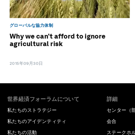
グローバルな協力体制
Why we can’t afford to ignore
agricultural risk
2015年09月30日
世界経済フォーラムについて
詳細
私たちのストラテジー
センター（
私たちのアイデンティティ
会合
私たちの活動
ステークホ