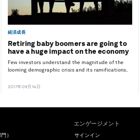
経済成長
Retiring baby boomers are going to
have a huge impact on the economy
Few investors understand the magnitude of the
looming demographic crisis and its ramifications.
2017年09月14日
エンゲージメント
部門）
サインイン