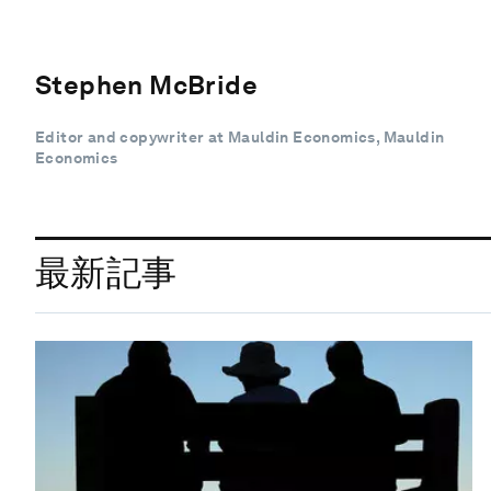
Stephen McBride
Editor and copywriter at Mauldin Economics, Mauldin
Economics
最新記事