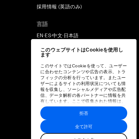
採用情報 (英語のみ)
て
言語
EN
ES
中文
日本語
▪
▪
▪
このウェブサイトはCookieを使用し
ます
このサイトではCookieを使って、ユーザー
に合わせたコンテンツや広告の表示、トラ
フィックの分析を行っています。またユー
ザーによるサイトの利用状況についても情
報を収集し、ソーシャルメディアや広告配
信、データ解析の各パートナーに情報を共
有しています。ここで収集された情報は、
ユーザーが各パートナーに提供した他の情
報や各パートナーのサービスを使用した際
拒否
に収集された情報と組み合わされ、各パー
トナーによって使用されることがありま
全て許可
す。