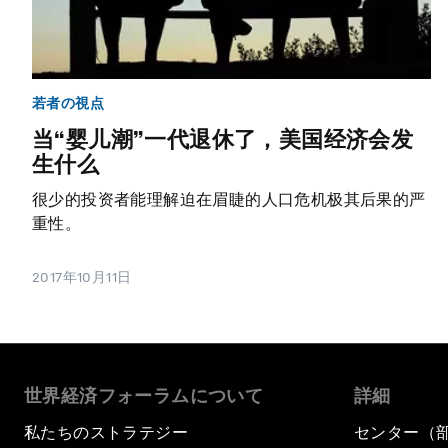
若者の視点
当“婴儿潮”一代退休了，美国经济会发
生什么
很少的投资者能理解迫在眉睫的人口危机极其后果的严
重性。
2017年10月11日
世界経済フォーラムについて
詳細
私たちのストラテジー
センター（