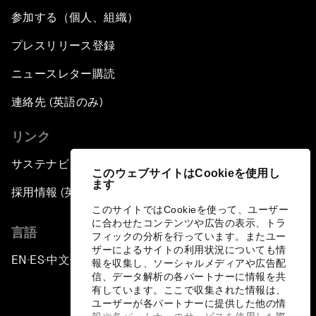
参加する（個人、組織）
プレスリリース登録
ニュースレター購読
連絡先 (英語のみ)
リンク
サステナビリティへの取り組み
このウェブサイトはCookieを使用し
ます
採用情報 (英語のみ)
このサイトではCookieを使って、ユーザー
に合わせたコンテンツや広告の表示、トラ
言語
フィックの分析を行っています。またユー
ザーによるサイトの利用状況についても情
EN
ES
中文
日本語
▪
▪
▪
報を収集し、ソーシャルメディアや広告配
信、データ解析の各パートナーに情報を共
有しています。ここで収集された情報は、
ユーザーが各パートナーに提供した他の情