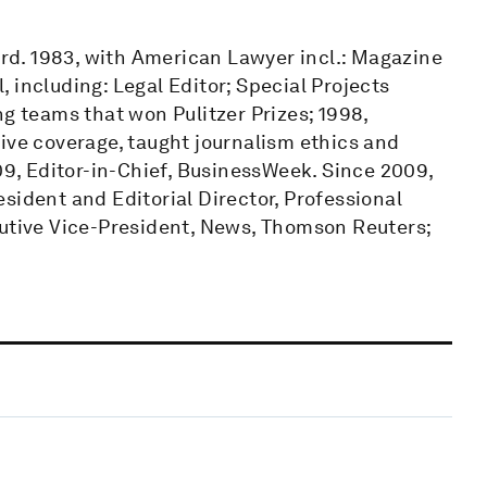
vard. 1983, with American Lawyer incl.: Magazine
l, including: Legal Editor; Special Projects
ng teams that won Pulitzer Prizes; 1998,
ive coverage, taught journalism ethics and
, Editor-in-Chief, BusinessWeek. Since 2009,
sident and Editorial Director, Professional
cutive Vice-President, News, Thomson Reuters;