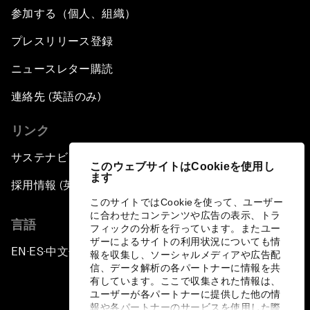
参加する（個人、組織）
プレスリリース登録
ニュースレター購読
連絡先 (英語のみ)
リンク
サステナビリティへの取り組み
このウェブサイトはCookieを使用し
ます
採用情報 (英語のみ)
このサイトではCookieを使って、ユーザー
に合わせたコンテンツや広告の表示、トラ
言語
フィックの分析を行っています。またユー
ザーによるサイトの利用状況についても情
EN
ES
中文
日本語
▪
▪
▪
報を収集し、ソーシャルメディアや広告配
信、データ解析の各パートナーに情報を共
有しています。ここで収集された情報は、
ユーザーが各パートナーに提供した他の情
報や各パートナーのサービスを使用した際