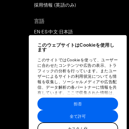
採用情報 (英語のみ)
て
言語
EN
ES
中文
日本語
▪
▪
▪
このウェブサイトはCookieを使用し
ます
このサイトではCookieを使って、ユーザー
に合わせたコンテンツや広告の表示、トラ
フィックの分析を行っています。またユー
ザーによるサイトの利用状況についても情
報を収集し、ソーシャルメディアや広告配
信、データ解析の各パートナーに情報を共
有しています。ここで収集された情報は、
ユーザーが各パートナーに提供した他の情
報や各パートナーのサービスを使用した際
拒否
に収集された情報と組み合わされ、各パー
トナーによって使用されることがありま
全て許可
す。
カスタム化