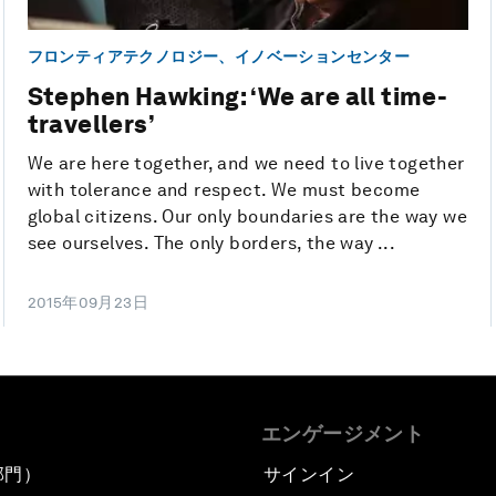
フロンティアテクノロジー、イノベーションセンター
Stephen Hawking: ‘We are all time-
travellers’
We are here together, and we need to live together
with tolerance and respect. We must become
global citizens. Our only boundaries are the way we
see ourselves. The only borders, the way ...
2015年09月23日
エンゲージメント
部門）
サインイン