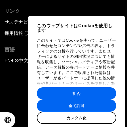
リンク
サステナビリティへの取り組み
このウェブサイトはCookieを使用し
ます
採用情報 (英語のみ)
このサイトではCookieを使って、ユーザー
に合わせたコンテンツや広告の表示、トラ
言語
フィックの分析を行っています。またユー
ザーによるサイトの利用状況についても情
EN
ES
中文
日本語
▪
▪
▪
報を収集し、ソーシャルメディアや広告配
信、データ解析の各パートナーに情報を共
有しています。ここで収集された情報は、
ユーザーが各パートナーに提供した他の情
報や各パートナーのサービスを使用した際
に収集された情報と組み合わされ、各パー
拒否
トナーによって使用されることがありま
プライバシーポリシーと利用規約
す。
全て許可
サイトマップ
カスタム化
©
2026
世界経済フォーラム
EN
ES
中文
日本語