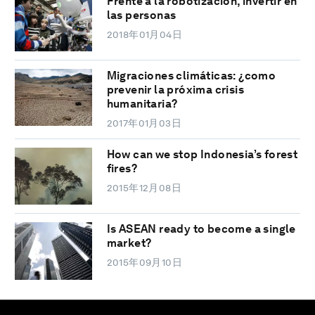
Frente a la robotización, invertir en
las personas
2018年01月04日
Migraciones climáticas: ¿como
prevenir la próxima crisis
humanitaria?
2017年01月03日
How can we stop Indonesia’s forest
fires?
2015年12月08日
Is ASEAN ready to become a single
market?
2015年09月10日