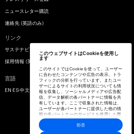
ニュースレター購読
連絡先 (英語のみ)
リンク
サステナビリティへの取り組み
このウェブサイトはCookieを使用し
ます
採用情報 (英語のみ)
このサイトではCookieを使って、ユーザー
に合わせたコンテンツや広告の表示、トラ
言語
フィックの分析を行っています。またユー
ザーによるサイトの利用状況についても情
EN
ES
中文
日本語
▪
▪
▪
報を収集し、ソーシャルメディアや広告配
信、データ解析の各パートナーに情報を共
有しています。ここで収集された情報は、
ユーザーが各パートナーに提供した他の情
報や各パートナーのサービスを使用した際
に収集された情報と組み合わされ、各パー
拒否
トナーによって使用されることがありま
プライバシーポリシーと利用規約
す。