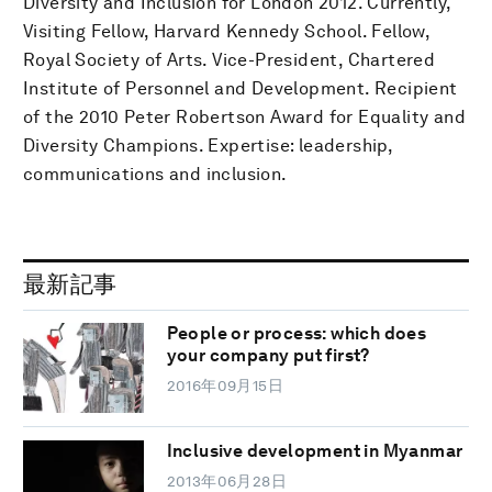
Diversity and Inclusion for London 2012. Currently,
Visiting Fellow, Harvard Kennedy School. Fellow,
Royal Society of Arts. Vice-President, Chartered
Institute of Personnel and Development. Recipient
of the 2010 Peter Robertson Award for Equality and
Diversity Champions. Expertise: leadership,
communications and inclusion.
最新記事
People or process: which does
your company put first?
2016年09月15日
Inclusive development in Myanmar
2013年06月28日