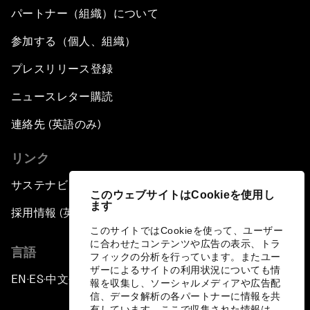
パートナー（組織）について
参加する（個人、組織）
プレスリリース登録
ニュースレター購読
連絡先 (英語のみ)
リンク
サステナビリティへの取り組み
このウェブサイトはCookieを使用し
ます
採用情報 (英語のみ)
このサイトではCookieを使って、ユーザー
に合わせたコンテンツや広告の表示、トラ
言語
フィックの分析を行っています。またユー
ザーによるサイトの利用状況についても情
EN
ES
中文
日本語
▪
▪
▪
報を収集し、ソーシャルメディアや広告配
信、データ解析の各パートナーに情報を共
有しています。ここで収集された情報は、