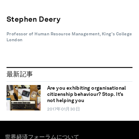
Stephen Deery
Professor of Human Resource Management, King's College
London
最新記事
Are you exhibiting organisational
citizenship behaviour? Stop. It's
not helping you
2017年01月30日
世界経済フォーラムについて