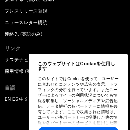
プレスリリース登録
ニュースレター購読
連絡先 (英語のみ)
リンク
サステナビリティへの取り組み
このウェブサイトはCookieを使用し
ます
採用情報 (英語のみ)
このサイトではCookieを使って、ユーザー
に合わせたコンテンツや広告の表示、トラ
言語
フィックの分析を行っています。またユー
ザーによるサイトの利用状況についても情
EN
ES
中文
日本語
▪
▪
▪
報を収集し、ソーシャルメディアや広告配
信、データ解析の各パートナーに情報を共
有しています。ここで収集された情報は、
ユーザーが各パートナーに提供した他の情
報や各パートナーのサービスを使用した際
に収集された情報と組み合わされ、各パー