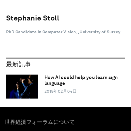
Stephanie Stoll
PhD Candidate in Computer Vision, , University of Surrey
最新記事
How AI could help you learn sign
language
2019年02月04日
世界経済フォーラムについて