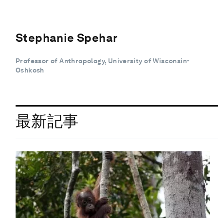
Stephanie Spehar
Professor of Anthropology, University of Wisconsin-
Oshkosh
最新記事