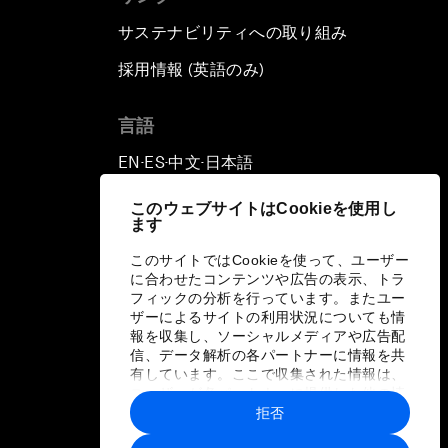
サステナビリティへの取り組み
採用情報 (英語のみ)
て
言語
EN
ES
中文
日本語
▪
▪
▪
このウェブサイトはCookieを使用し
ます
このサイトではCookieを使って、ユーザー
に合わせたコンテンツや広告の表示、トラ
フィックの分析を行っています。またユー
ザーによるサイトの利用状況についても情
報を収集し、ソーシャルメディアや広告配
信、データ解析の各パートナーに情報を共
有しています。ここで収集された情報は、
ユーザーが各パートナーに提供した他の情
報や各パートナーのサービスを使用した際
拒否
に収集された情報と組み合わされ、各パー