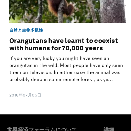
自然と生物多様性
Orangutans have learnt to coexist
with humans for 70,000 years
If you are very lucky you might have seen an
orangutan in the wild. Most people have only seen
them on television. In either case the animal was
probably deep in some remote forest, as ye...
2018年07月05日
世界経済フォーラムについて
詳細