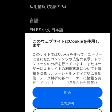
採用情報 (英語のみ)
て
言語
EN
ES
中文
日本語
▪
▪
▪
このウェブサイトはCookieを使用し
ます
このサイトではCookieを使って、ユーザー
に合わせたコンテンツや広告の表示、トラ
フィックの分析を行っています。またユー
ザーによるサイトの利用状況についても情
報を収集し、ソーシャルメディアや広告配
信、データ解析の各パートナーに情報を共
有しています。ここで収集された情報は、
ユーザーが各パートナーに提供した他の情
報や各パートナーのサービスを使用した際
拒否
に収集された情報と組み合わされ、各パー
トナーによって使用されることがありま
全て許可
す。