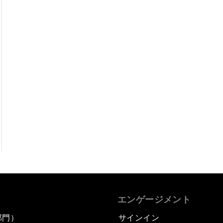
エンゲージメント
部門）
サインイン