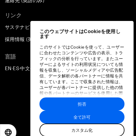
連絡先 (英語のみ)
リンク
サステナビリティへの取り組み
このウェブサイトはCookieを使用し
ます
採用情報 (英語のみ)
このサイトではCookieを使って、ユーザー
に合わせたコンテンツや広告の表示、トラ
言語
フィックの分析を行っています。またユー
ザーによるサイトの利用状況についても情
EN
ES
中文
日本語
▪
▪
▪
報を収集し、ソーシャルメディアや広告配
信、データ解析の各パートナーに情報を共
有しています。ここで収集された情報は、
ユーザーが各パートナーに提供した他の情
報や各パートナーのサービスを使用した際
に収集された情報と組み合わされ、各パー
拒否
トナーによって使用されることがありま
プライバシーポリシーと利用規約
す。
全て許可
サイトマップ
カスタム化
©
2026
世界経済フォーラム
EN
ES
中文
日本語