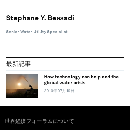
Stephane Y. Bessadi
Senior Water Utility Specialist
最新記事
How technology can help end the
global water crisis
2019年07月19日
世界経済フォーラムについて