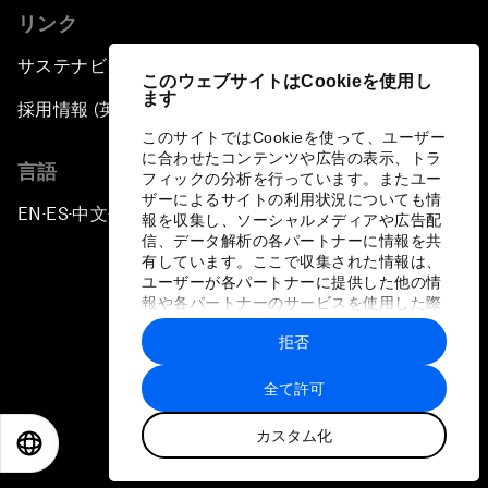
リンク
サステナビリティへの取り組み
このウェブサイトはCookieを使用し
ます
採用情報 (英語のみ)
このサイトではCookieを使って、ユーザー
に合わせたコンテンツや広告の表示、トラ
言語
フィックの分析を行っています。またユー
ザーによるサイトの利用状況についても情
EN
ES
中文
日本語
▪
▪
▪
報を収集し、ソーシャルメディアや広告配
信、データ解析の各パートナーに情報を共
有しています。ここで収集された情報は、
ユーザーが各パートナーに提供した他の情
報や各パートナーのサービスを使用した際
に収集された情報と組み合わされ、各パー
拒否
トナーによって使用されることがありま
プライバシーポリシーと利用規約
す。
全て許可
サイトマップ
カスタム化
©
2026
世界経済フォーラム
EN
ES
中文
日本語