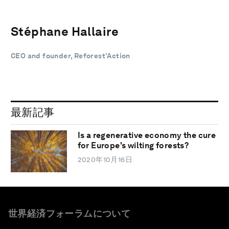
Stéphane Hallaire
CEO and founder, Reforest’Action
最新記事
Is a regenerative economy the cure
for Europe's wilting forests?
2020年10月16日
世界経済フォーラムについて