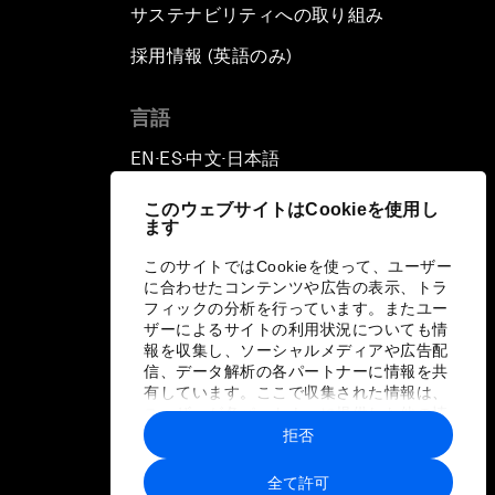
サステナビリティへの取り組み
採用情報 (英語のみ)
て
言語
EN
ES
中文
日本語
▪
▪
▪
このウェブサイトはCookieを使用し
ます
このサイトではCookieを使って、ユーザー
に合わせたコンテンツや広告の表示、トラ
フィックの分析を行っています。またユー
ザーによるサイトの利用状況についても情
報を収集し、ソーシャルメディアや広告配
信、データ解析の各パートナーに情報を共
有しています。ここで収集された情報は、
ユーザーが各パートナーに提供した他の情
報や各パートナーのサービスを使用した際
拒否
に収集された情報と組み合わされ、各パー
トナーによって使用されることがありま
全て許可