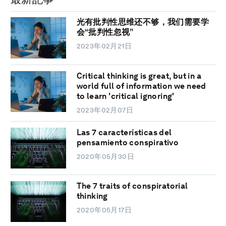
光有批判性思维还不够，我们需要学
会“批判性忽视”
2023年02月21日
Critical thinking is great, but in a
world full of information we need
to learn 'critical ignoring'
2023年02月07日
Las 7 características del
pensamiento conspirativo
2020年05月30日
The 7 traits of conspiratorial
thinking
2020年05月17日