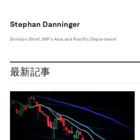
Stephan Danninger
Division Chief, IMF’s Asia and Pacific Department
最新記事