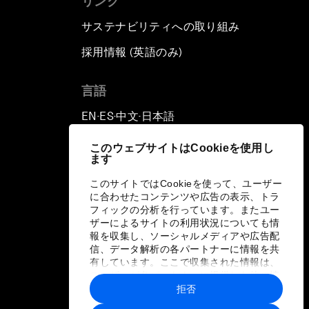
リンク
サステナビリティへの取り組み
採用情報 (英語のみ)
て
言語
EN
ES
中文
日本語
▪
▪
▪
このウェブサイトはCookieを使用し
ます
このサイトではCookieを使って、ユーザー
に合わせたコンテンツや広告の表示、トラ
フィックの分析を行っています。またユー
ザーによるサイトの利用状況についても情
報を収集し、ソーシャルメディアや広告配
信、データ解析の各パートナーに情報を共
有しています。ここで収集された情報は、
ユーザーが各パートナーに提供した他の情
報や各パートナーのサービスを使用した際
拒否
に収集された情報と組み合わされ、各パー