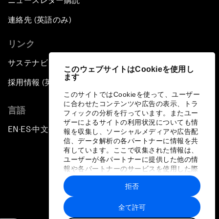
ニュースレター購読
連絡先 (英語のみ)
リンク
サステナビリティへの取り組み
このウェブサイトはCookieを使用し
ます
採用情報 (英語のみ)
このサイトではCookieを使って、ユーザー
に合わせたコンテンツや広告の表示、トラ
言語
フィックの分析を行っています。またユー
ザーによるサイトの利用状況についても情
EN
ES
中文
日本語
▪
▪
▪
報を収集し、ソーシャルメディアや広告配
信、データ解析の各パートナーに情報を共
有しています。ここで収集された情報は、
ユーザーが各パートナーに提供した他の情
報や各パートナーのサービスを使用した際
に収集された情報と組み合わされ、各パー
拒否
トナーによって使用されることがありま
プライバシーポリシーと利用規約
す。
全て許可
サイトマップ