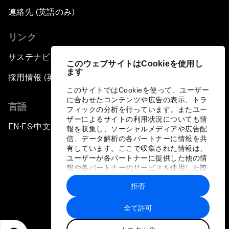
連絡先 (英語のみ)
リンク
サステナビリティへの取り組み
このウェブサイトはCookieを使用し
ます
採用情報 (英語のみ)
このサイトではCookieを使って、ユーザー
に合わせたコンテンツや広告の表示、トラ
言語
フィックの分析を行っています。またユー
ザーによるサイトの利用状況についても情
EN
ES
中文
日本語
▪
▪
▪
報を収集し、ソーシャルメディアや広告配
信、データ解析の各パートナーに情報を共
有しています。ここで収集された情報は、
ユーザーが各パートナーに提供した他の情
報や各パートナーのサービスを使用した際
に収集された情報と組み合わされ、各パー
拒否
トナーによって使用されることがありま
プライバシーポリシーと利用規約
す。
全て許可
サイトマップ